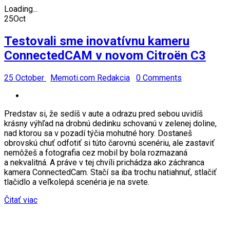
Loading...
25
Oct
Testovali sme inovatívnu kameru
ConnectedCAM v novom Citroën C3
25 October
Memoti.com Redakcia
0 Comments
Predstav si, že sedíš v aute a odrazu pred sebou uvidíš
krásny výhľad na drobnú dedinku schovanú v zelenej doline,
nad ktorou sa v pozadí týčia mohutné hory. Dostaneš
obrovskú chuť odfotiť si túto čarovnú scenériu, ale zastaviť
nemôžeš a fotografia cez mobil by bola rozmazaná
a nekvalitná. A práve v tej chvíli prichádza ako záchranca
kamera ConnectedCam. Stačí sa iba trochu natiahnuť, stlačiť
tlačidlo a veľkolepá scenéria je na svete.
Čitať viac