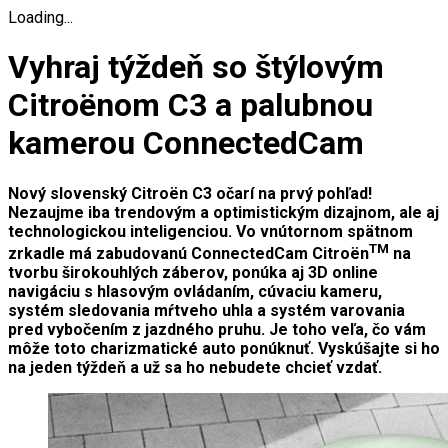
Loading...
Vyhraj týždeň so štýlovým
Citroënom C3 a palubnou
kamerou ConnectedCam
Nový slovenský Citro
ë
n C3 očarí na prvý pohľad!
Nezaujme iba trendovým a optimistickým dizajnom, ale aj
technologickou inteligenciou. Vo vnútornom spätnom
TM
zrkadle má zabudovanú ConnectedCam Citro
ë
n
na
tvorbu širokouhlých záberov, ponúka aj 3D online
navigáciu s hlasovým ovládaním, cúvaciu kameru,
systém sledovania mŕtveho uhla a systém varovania
pred vybočením z jazdného pruhu. Je toho veľa, čo vám
môže toto charizmatické auto ponúknuť. Vyskúšajte si ho
na jeden týždeň a už sa ho nebudete chcieť vzdať.