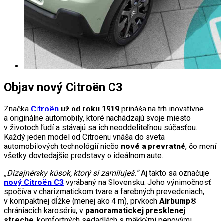
Objav nový Citro
ë
n C3
Značka
Citroën
už od roku 1919
prináša na trh inovatívne
a originálne automobily, ktoré nachádzajú svoje miesto
v životoch ľudí a stávajú sa ich neoddeliteľnou súčasťou.
Každý jeden model od Citroënu vnáša do sveta
automobilových technológií niečo
nové a prevratné
, čo mení
všetky dovtedajšie predstavy o ideálnom aute.
„Dizajnérsky kúsok, ktorý si zamiluješ.“
Aj takto sa označuje
nový Citroën
C3
vyrábaný na Slovensku. Jeho výnimočnosť
spočíva v charizmatickom tvare a farebných prevedeniach,
v kompaktnej dĺžke (menej ako 4 m), prvkoch
Airbump®
chrániacich karosériu, v
panoramatickej presklenej
streche
, komfortných sedadlách s mäkkými penovými