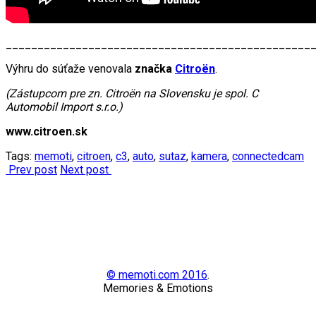
________________________________________________
Výhru do súťaže venovala
značka
Citroën
.
(Zástupcom pre zn. Citroën na Slovensku je spol.
C
Automobil Import s.r.o.)
www.citroen.sk
Tags:
memoti
,
citroen
,
c3
,
auto
,
sutaz
,
kamera
,
connectedcam
Prev post
Next post
© memoti.com 2016
.
Memories & Emotions