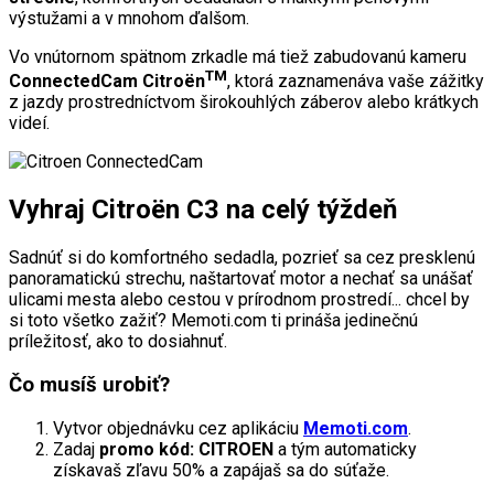
výstužami a v mnohom ďalšom.
Vo vnútornom spätnom zrkadle má tiež zabudovanú kameru
TM
ConnectedCam Citroën
, ktorá zaznamenáva vaše zážitky
z jazdy prostredníctvom širokouhlých záberov alebo krátkych
videí.
Vyhraj Citro
ë
n C3 na celý týždeň
Sadnúť si do komfortného sedadla, pozrieť sa cez presklenú
panoramatickú strechu, naštartovať motor a nechať sa unášať
ulicami mesta alebo cestou v prírodnom prostredí... chcel by
si toto všetko zažiť? Memoti.com ti prináša jedinečnú
príležitosť, ako to dosiahnuť.
Čo musíš urobiť?
Vytvor objednávku cez aplikáciu
Memoti.com
.
Zadaj
promo kód: CITROEN
a tým automaticky
získavaš zľavu 50% a zapájaš sa do súťaže.